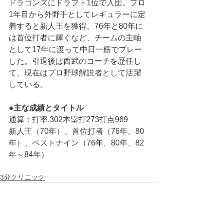
ドラゴンズにドラフト1位で入団。プロ
1年目から外野手としてレギュラーに定
着すると新人王を獲得。76年と80年に
は首位打者に輝くなど、チームの主軸
として17年に渡って中日一筋でプレー
した。引退後は西武のコーチを歴任し
て、現在はプロ野球解説者として活躍
している。
●主な成績とタイトル
通算：打率.302本塁打273打点969
新人王（70年）、首位打者（76年、80
年）、ベストナイン（76年、80年、82
年～84年）
3分クリニック